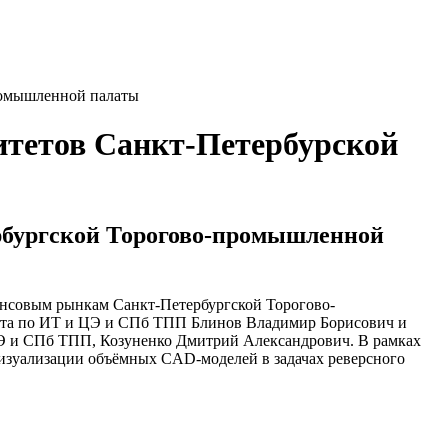
ромышленной палаты
итетов Санкт-Петербурской
рбургской Торогово-промышленной
ансовым рынкам Санкт-Петербургской Торогово-
ета по ИТ и ЦЭ и СПб ТПП Блинов Владимир Борисович и
Э и СПб ТПП, Козуненко Дмитрий Александрович. В рамках
зуализации объёмных CAD-моделей в задачах реверсного