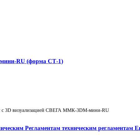
мини-RU (форма СТ-1)
с с 3D визуализацией СВЕГА ММК-3DM-мини-RU
ческим Регламентам техническим регламентам Е